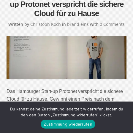
up Protonet verspricht die sichere
Cloud für zu Hause
Written by
Christoph Koch
in
brand eins
with
0 Comments
Das Hamburger Start-up Protonet verspricht die sichere
Cloud für zu Hause. Gewinnt einen Preis nach dem
anderen und bricht mit dem Crowdfunding für seine
Du kannst deine Zustimmung jederzeit widerrufen, indem du
orangefarbenen Serverboxen alle Rekorde. Kein
den den Button „Zustimmung widerrufen“ klickst.
Wunder: Eine bessere Werbung als den NSA-Skandal
Zustimmung wiederrufen
hätte sich das Team um den Gründer Ali Jelveh nicht