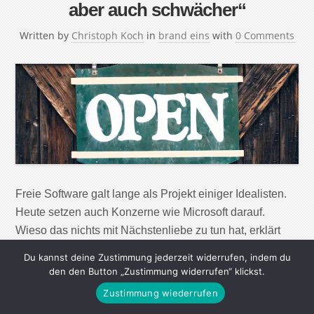
aber auch schwächer“
Written by
Christoph Koch
in
brand eins
with
0 Comments
Freie Software galt lange als Projekt einiger Idealisten.
Heute setzen auch Konzerne wie Microsoft darauf.
Wieso das nichts mit Nächstenliebe zu tun hat, erklärt
Rafael Laguna, Mitgründer der Open Xchange AG. Vor
Du kannst deine Zustimmung jederzeit widerrufen, indem du
fast 15 Jahren sagte der Microsoft-Gründer Bill Gates:
den den Button „Zustimmung widerrufen“ klickst.
„Open-Source-Entwickler sind Kommunisten“, er war ein
Zustimmung wiederrufen
vehementer Gegner dieser offenen und freien Software.