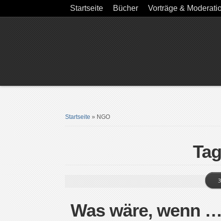
Startseite
Bücher
Vorträge & Moderati
Startseite
»
NGO
Ta
3
Was wäre, wenn … 