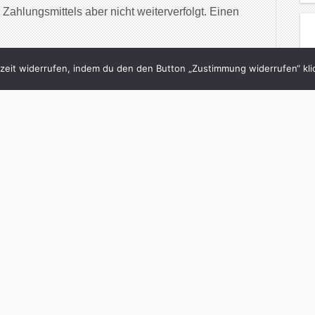
Zahlungsmittels aber nicht weiterverfolgt. Einen
inue Reading
eit widerrufen, indem du den den Button „Zustimmung widerrufen“ klic
2/01/2015
ma handelt wie ein
r Fairphone-Chef im
erview
och
in
Neon
with
2 Comments