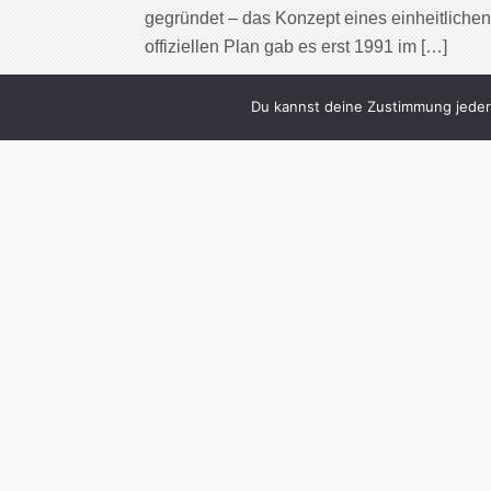
gegründet – das Konzept eines einheitlichen 
offiziellen Plan gab es erst 1991 im […]
Cont
Du kannst deine Zustimmung jederz
1
»Jede große Fir
Psychopath« – De
Int
Written by
Christoph K