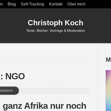
on
Blog
Self-Tracking
Kontakt
Über mich
Christoph Koch
Texte, Bücher, Vorträge & Moderation
M
g: NGO
0/09/2019
ganz Afrika nur noch