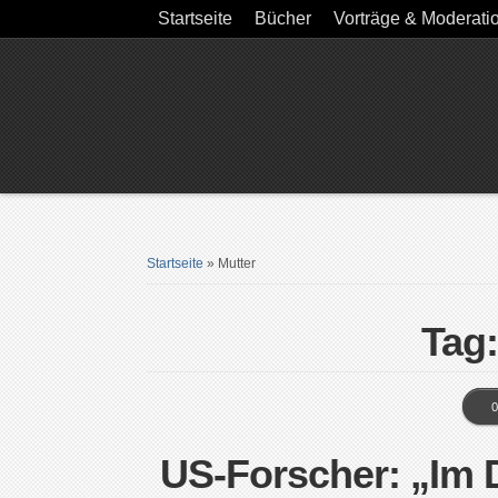
Startseite
Bücher
Vorträge & Moderati
Startseite
»
Mutter
Tag:
0
US-Forscher: „Im D