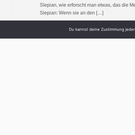
Slepian, wie erforscht man etwas, das die M
Slepian: Wenn sie an den […]
Cont
Du kannst deine Zustimmung jederz
3
Gerne gelesen: B
W
Written by
Christoph Koch
i