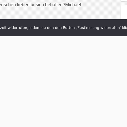
enschen lieber für sich behalten?Michael
inue Reading
eit widerrufen, indem du den den Button „Zustimmung widerrufen“ klic
1/01/2024
uchtour, Pitchfork,
ordle
n
Wollt grad sagen
with
0 Comments