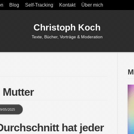
on
Blog
Self-Tracking
Kontakt
Über mich
Christoph Koch
Texte, Bücher, Vorträge & Moderation
M
 Mutter
9/05/2025
urchschnitt hat jeder