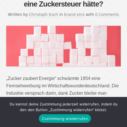
eine Zuckersteuer hätte?
Written by
Christoph Koch
in
brand eins
with
0 Comments
„Zucker zaubert Energie“ schwärmte 1954 eine
Fernsehwerbung im Wirtschaftswunderdeutschland. Die
Industrie versprach darin, dank Zucker bleibe man
schlank „wie eine Pinie“ und schlussfolgerte: „Nimm
Du kannst deine Zustimmung jederzeit widerrufen, indem du
deshalb mehr!“ Heute würde das keiner mehr behaupten.
den den Button „Zustimmung widerrufen“ klickst.
In Deutschland sind mehr als die Hälfte der
Zustimmung wiederrufen
Erwachsenen und 15 Prozent der Kinder und