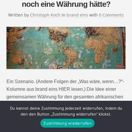
noch eine Währung hätte?
Written by
Christoph Koch
in
brand eins
with
0 Comments
Ein Szenario. (Andere Folgen der „Was wäre, wenn…?“-
Kolumne aus brand eins HIER lesen.) Die Idee einer
gemeinsamen Währung für den gesamten afrikanischen
Kontinent kam erstmals 1963 auf. Damals wurde die
Du kannst deine Zustimmung jederzeit widerrufen, indem du
Organisation Afrikanische Einheit in Addis Abeba,
den den Button „Zustimmung widerrufen“ klickst.
Äthiopien, gegründet – das Konzept eines einheitlichen
Zustimmung wiederrufen
Zahlungsmittels aber nicht weiterverfolgt. Einen