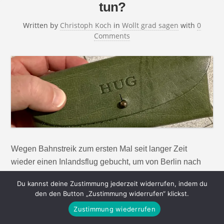
tun?
Written by
Christoph Koch
in
Wollt grad sagen
with
0
Comments
Wegen Bahnstreik zum ersten Mal seit langer Zeit
wieder einen Inlandsflug gebucht, um von Berlin nach
München zur DLD-Konferenz zu kommen. Doch das
Du kannst deine Zustimmung jederzeit widerrufen, indem du
Klimakarma schlägt sofort zurück: Ich lasse meine Brille
den den Button „Zustimmung widerrufen“ klickst.
im Flugzeug liegen. Adding insult to injury: Sie war
Zustimmung wiederrufen
gerade mal einen Monat alt und ich habe zum ersten Mal