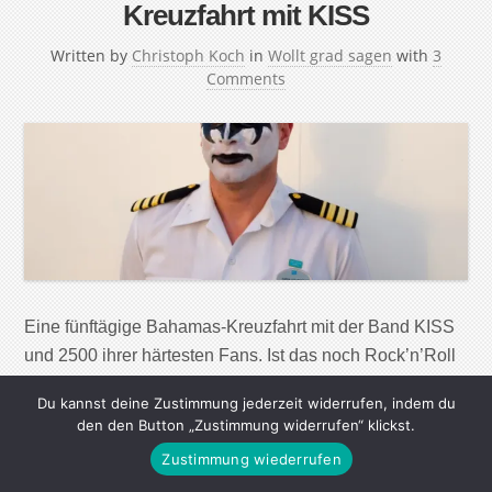
Kreuzfahrt mit KISS
Written by
Christoph Koch
in
Wollt grad sagen
with
3
Comments
Eine fünftägige Bahamas-Kreuzfahrt mit der Band KISS
und 2500 ihrer härtesten Fans. Ist das noch Rock’n’Roll
oder schon der musikalische Seniorenteller? Ich wurde
Du kannst deine Zustimmung jederzeit widerrufen, indem du
Mitglied der KISS Navy, um es herauszufinden.
den den Button „Zustimmung widerrufen“ klickst.
Zustimmung wiederrufen
Continue Reading