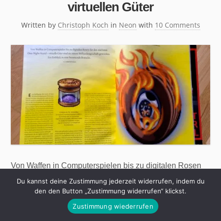
virtuellen Güter
Written by
Christoph Koch
in
Neon
with
10 Comments
Von Waffen in Computerspielen bis zu digitalen Rosen
für den nächsten One-Night-Stand – virtuelle Güter sind
Du kannst deine Zustimmung jederzeit widerrufen, indem du
zu einem Milliardengeschäft geworden. Ein Einblick in
den den Button „Zustimmung widerrufen“ klickst.
eine boomende Branche. Entschuldigung, aber wenn 26
Zustimmung wiederrufen
Euro für einen hochgerüsteten Weltraumkreuzer mal kein