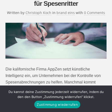
für Spesenritter
Written by
Christoph Koch
in
brand eins
with
0 Comments
Die kalifornische Firma AppZen setzt künstliche
Intelligenz ein, um Unternehmen bei der Kontrolle von
Spesenabrechnungen zu helfen. Manchmal kommt
dabei Interessantes ans Licht. Die menschliche
Du kannst deine Zustimmung jederzeit widerrufen, indem du
Kreativität kennt bekanntlich keine Grenzen – auch nicht
den den Button „Zustimmung widerrufen“ klickst.
bei Reisekostenabrechnungen: Ausflüge in den
Zustimmung wiederrufen
Stripclub werden als Restaurantbesuche getarnt,