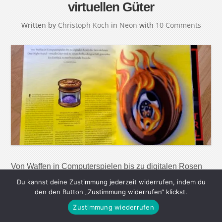
virtuellen Güter
Written by
Christoph Koch
in
Neon
with
10 Comments
Von Waffen in Computerspielen bis zu digitalen Rosen
für den nächsten One-Night-Stand – virtuelle Güter sind
Du kannst deine Zustimmung jederzeit widerrufen, indem du
zu einem Milliardengeschäft geworden. Ein Einblick in
den den Button „Zustimmung widerrufen“ klickst.
eine boomende Branche. Entschuldigung, aber wenn 26
Zustimmung wiederrufen
Euro für einen hochgerüsteten Weltraumkreuzer mal kein