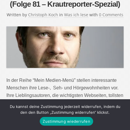
(Folge 81 – Krautreporter-Spezial)
Written by
Christoph Koch
in
Was ich lese
with
0 Comments
In der Reihe “Mein Medien-Menü” stellen interessante
Menschen ihre Lese-, Seh- und Hörgewohnheiten vor.
Ihre Lieblingsautoren, die wichtigsten Webseiten, tollsten
Magazine, Zeitungen und Radiosendungen – aber auch
Du kannst deine Zustimmung jederzeit widerrufen, indem du
nützliche Apps und Werkzeuge, um in der immer
den den Button „Zustimmung widerrufen“ klickst.
größeren Menge von Informationen, den Überblick zu
Zustimmung wiederrufen
behalten und Wichtiges von Unwichtigem zu