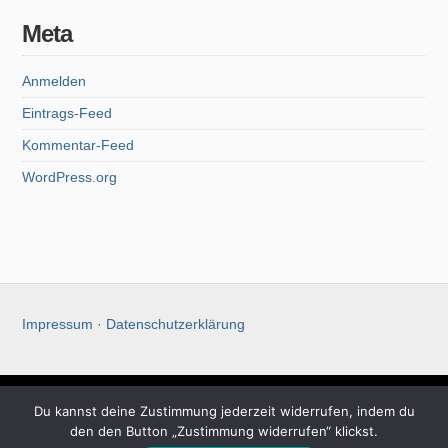
Meta
Anmelden
Eintrags-Feed
Kommentar-Feed
WordPress.org
Impressum
·
Datenschutzerklärung
Du kannst deine Zustimmung jederzeit widerrufen, indem du
Christoph Koch
den den Button „Zustimmung widerrufen“ klickst.