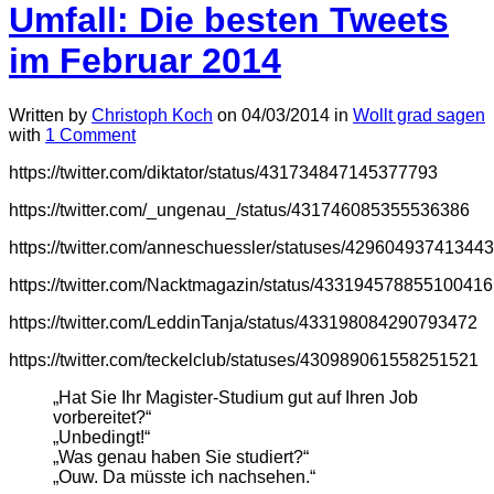
Umfall: Die besten Tweets
im Februar 2014
Written by
Christoph Koch
on
04/03/2014
in
Wollt grad sagen
with
1 Comment
https://twitter.com/diktator/status/431734847145377793
https://twitter.com/_ungenau_/status/431746085355536386
https://twitter.com/anneschuessler/statuses/42960493741344
https://twitter.com/Nacktmagazin/status/433194578855100416
https://twitter.com/LeddinTanja/status/433198084290793472
https://twitter.com/teckelclub/statuses/430989061558251521
„Hat Sie Ihr Magister-Studium gut auf Ihren Job
vorbereitet?“
„Unbedingt!“
„Was genau haben Sie studiert?“
„Ouw. Da müsste ich nachsehen.“