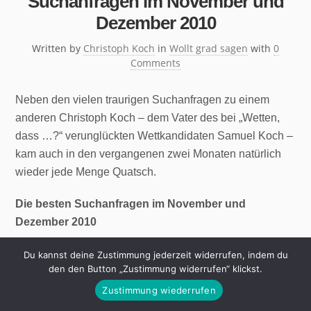
Suchanfragen im November und
Dezember 2010
Written by
Christoph Koch
in
Wollt grad sagen
with
0
Comments
Neben den vielen traurigen Suchanfragen zu einem
anderen Christoph Koch – dem Vater des bei „Wetten,
dass …?“ verunglückten Wettkandidaten Samuel Koch –
kam auch in den vergangenen zwei Monaten natürlich
wieder jede Menge Quatsch.
Die besten Suchanfragen im November und
Dezember 2010
wer macht nebenbei sport?
Du kannst deine Zustimmung jederzeit widerrufen, indem du
den den Button „Zustimmung widerrufen“ klickst.
wir müssen liebe jetzt zu ende bringen
Warum ist man immer neidisch?
Zustimmung wiederrufen
das möchte ich grad mal sagen