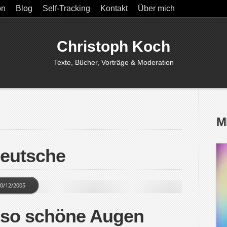
on
Blog
Self-Tracking
Kontakt
Über mich
Christoph Koch
Texte, Bücher, Vorträge & Moderation
M
eutsche
0/12/2005
d so schöne Augen