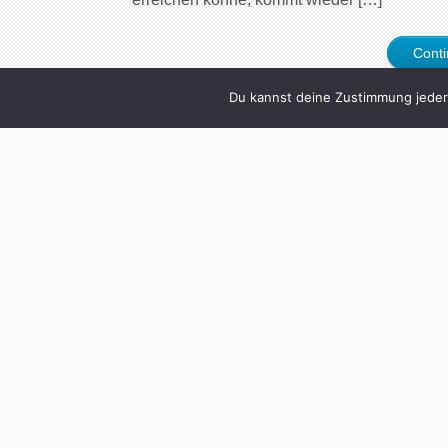
Cont
Du kannst deine Zustimmung jederz
2
Na Sabine, wie si
Written by
Christoph Koch
in
je