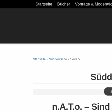
Startseite
Bücher
Vorträge & Moderati
Startseite
»
Süddeutsche
»
Seite 5
Südd
2
n.A.T.o. – Sin