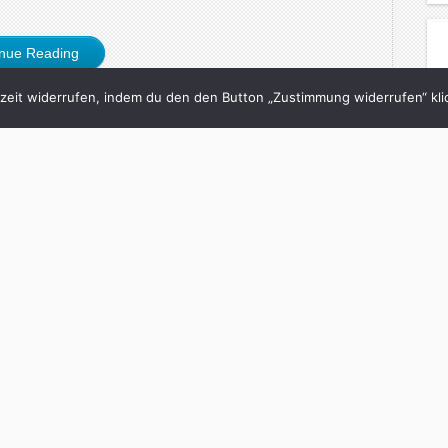
inue Reading
eit widerrufen, indem du den den Button „Zustimmung widerrufen“ klic
7/10/2005
eht’s aus in München?
tzt.de
,
Süddeutsche
with
0 Comments