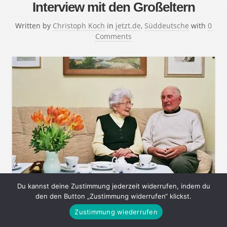
Interview mit den Großeltern
Written by
Christoph Koch
in
jetzt.de
,
Süddeutsche
with
0
Comments
Du kannst deine Zustimmung jederzeit widerrufen, indem du
den den Button „Zustimmung widerrufen“ klickst.
Man könnte es jeden Tag tun und gerade deshalb macht
Zustimmung wiederrufen
man es nie: ausführlich mit den eigenen Großeltern
reden. Sich von Oma erzählen lassen, ob sie vor Opa in