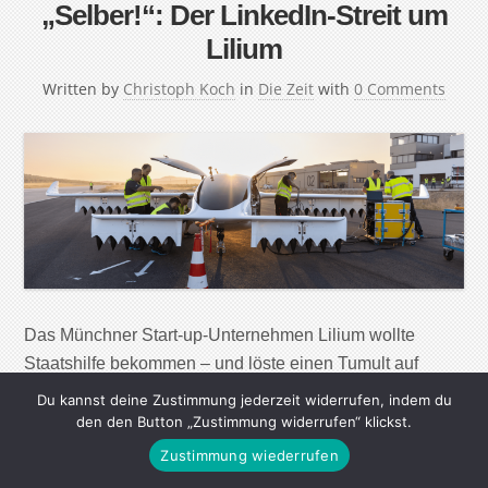
„Selber!“: Der LinkedIn-Streit um
Lilium
Written by
Christoph Koch
in
Die Zeit
with
0 Comments
Das Münchner Start-up-Unternehmen Lilium wollte
Staatshilfe bekommen – und löste einen Tumult auf
LinkedIn aus. Lilium fehlt die Luft unter den Flügeln. Seit
Du kannst deine Zustimmung jederzeit widerrufen, indem du
2015 entwickelt das Start-up ein sogenanntes VTOL-
den den Button „Zustimmung widerrufen“ klickst.
Elektroflugzeug. VTOL steht für „Vertical Take-Off and
Zustimmung wiederrufen
Landing“, im Volks- und Politikermund ein „Flugtaxi“.