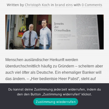
Written by
Christoph Koch
in
brand eins
with
0 Comments
Menschen ausländischer Herkunft werden
überdurchschnittlich häufig zu Gründern – scheitern aber
auch viel öfter als Deutsche. Ein ehemaliger Banker will
das ändern. – „Hier bedientsie Heer Pabst“, steht auf
einem gravierten Metallschild, das von Arabesken
Du kannst deine Zustimmung jederzeit widerrufen, indem du
gerahmt und auf einem kleinen Marmorsockel verankert
den den Button „Zustimmung widerrufen“ klickst.
ist. Es schmückt den Schreibtisch von Horst Pabst in
Zustimmung wiederrufen
dessen Büro gleich hinter dem […]