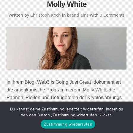
Molly White
Written by
Christoph Koch
in
brand eins
with
0 Comments
In ihrem Blog „Web3 is Going Just Great“ dokumentiert
die amerikanische Programmiererin Molly White die
Pannen, Pleiten und Betrügereien der Kryptowährungs-
Szene. Ein Gespräch über falsche Anreizsysteme, ihre
Du kannst deine Zustimmung jederzeit widerrufen, indem du
Rolle als Skeptikerin sowie die Parallelen zwischen
den den Button „Zustimmung widerrufen“ klickst.
Krypto- und KI-Hype. Das Schlagwort Web3 befeuerte in
Zustimmung wiederrufen
den vergangenen Jahren große Fantasien. Es versprach