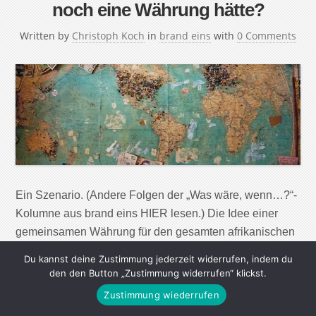
noch eine Währung hätte?
Written by
Christoph Koch
in
brand eins
with
0 Comments
Ein Szenario. (Andere Folgen der „Was wäre, wenn…?“-
Kolumne aus brand eins HIER lesen.) Die Idee einer
gemeinsamen Währung für den gesamten afrikanischen
Kontinent kam erstmals 1963 auf. Damals wurde die
Du kannst deine Zustimmung jederzeit widerrufen, indem du
Organisation Afrikanische Einheit in Addis Abeba,
den den Button „Zustimmung widerrufen“ klickst.
Äthiopien, gegründet – das Konzept eines einheitlichen
Zustimmung wiederrufen
Zahlungsmittels aber nicht weiterverfolgt. Einen