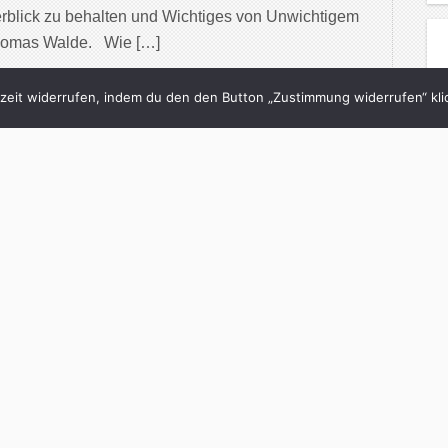
rblick zu behalten und Wichtiges von Unwichtigem
Thomas Walde. Wie […]
inue Reading
eit widerrufen, indem du den den Button „Zustimmung widerrufen“ klic
3/05/2014
er: Mein Medien-Menü
utreporter-Spezial)
in
Was ich lese
with
0 Comments