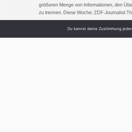
größeren Menge von Informationen, den Übe
zu trennen. Diese Woche: ZDF-Journalist 
Cont
Du kannst deine Zustimmung jederz
2
Victoria Schneid
(Folge 78 – Kra
Written by
Christoph Koch