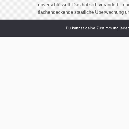
unverschlüsselt. Das hat sich verändert – 
flächendeckende staatliche Überwachung 
Cont
Du kannst deine Zustimmung jederz
0
Ruhe bewahren!
Katastrop
Written by
Christoph K