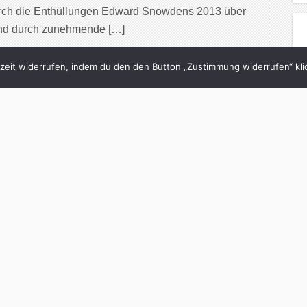
durch die Enthüllungen Edward Snowdens 2013 über
und durch zunehmende […]
inue Reading
eit widerrufen, indem du den den Button „Zustimmung widerrufen“ klic
4/06/2009
 Wie man in einer
he überlebt.
och
in
Neon
with
0 Comments