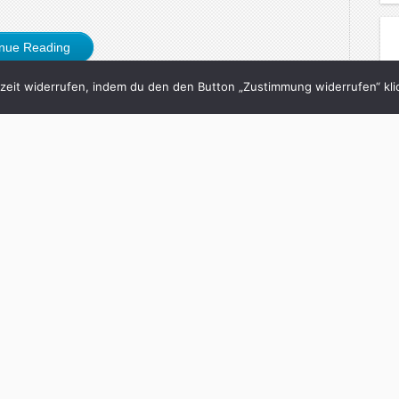
inue Reading
eit widerrufen, indem du den den Button „Zustimmung widerrufen“ klic
8/08/2019
ce siegt immer.“
h
in
brand eins
with
0 Comments