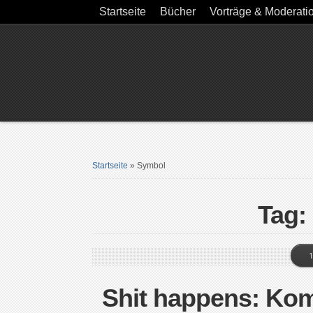
Startseite
Bücher
Vorträge & Moderati
Startseite
»
Symbol
Tag:
1
Shit happens: Ko