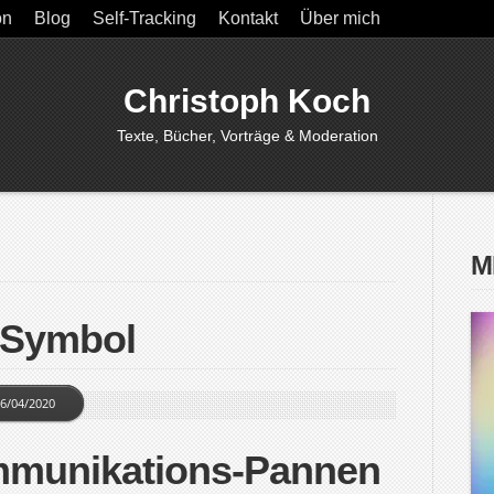
on
Blog
Self-Tracking
Kontakt
Über mich
Christoph Koch
Texte, Bücher, Vorträge & Moderation
M
 Symbol
6/04/2020
mmunikations-Pannen