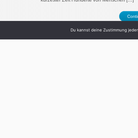
Cont
Du kannst deine Zustimmung jederz
1
„Das Interfa
Written by
Christoph Koc