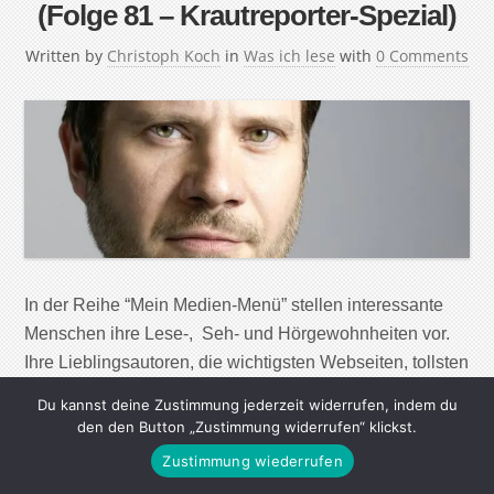
(Folge 81 – Krautreporter-Spezial)
Written by
Christoph Koch
in
Was ich lese
with
0 Comments
In der Reihe “Mein Medien-Menü” stellen interessante
Menschen ihre Lese-, Seh- und Hörgewohnheiten vor.
Ihre Lieblingsautoren, die wichtigsten Webseiten, tollsten
Magazine, Zeitungen und Radiosendungen – aber auch
Du kannst deine Zustimmung jederzeit widerrufen, indem du
nützliche Apps und Werkzeuge, um in der immer
den den Button „Zustimmung widerrufen“ klickst.
größeren Menge von Informationen, den Überblick zu
Zustimmung wiederrufen
behalten und Wichtiges von Unwichtigem zu