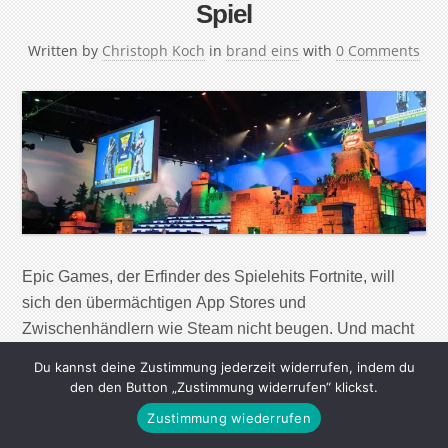
Spiel
Written by
Christoph Koch
in
brand eins
with
0 Comments
Epic Games, der Erfinder des Spielehits Fortnite, will
sich den übermächtigen App Stores und
Zwischenhändlern wie Steam nicht beugen. Und macht
ihnen nun Konkurrenz. Manchmal haben die einfachsten
Du kannst deine Zustimmung jederzeit widerrufen, indem du
Dinge den größten Erfolg. 100 Spieler springen mit
den den Button „Zustimmung widerrufen“ klickst.
einem Fallschirm über einer Insel ab. Sie sammeln
Zustimmung wiederrufen
Waffen und kämpfen in einem immer kleiner werdenden