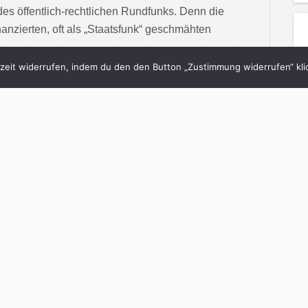
des öffentlich-rechtlichen Rundfunks. Denn die
anzierten, oft als „Staatsfunk“ geschmähten
eit widerrufen, indem du den den Button „Zustimmung widerrufen“ klic
inue Reading
3/09/2015
besten internationalen
kspiele
Koch
in
Neon
with
1 Comment