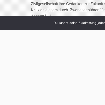
Zivilgesellschaft ihre Gedanken zur Zukunft 
Kritik an diesem durch „Zwangsgebühren“ fin
Apparat […]
Du kannst deine Zustimmung jederz
Cont
0
Auf die Welt! Die 
Trin
Written by
Christoph 