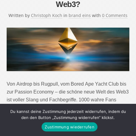
Web3?
Written by
Christoph Koch
in
brand eins
with
0 Comments
Von Airdrop bis Rugpull, vom Bored Ape Yacht Club bis
zur Passion Economy – die schöne neue Welt des Web3
ist voller Slang und Fachbegriffe. 1000 wahre Fans
Konzept, das erstmals 2008 in einem Essay des
Du kannst deine Zustimmung jederzeit widerrufen, indem du
»Wired«-Gründers Kevin Kelly beschrieben wurde. Er
den den Button „Zustimmung widerrufen“ klickst.
rechnet vor, dass ein erfolgreicher → Creator kein
Zustimmung wiederrufen
Millionenpublikum brauche. Stattdessen genügten „1000