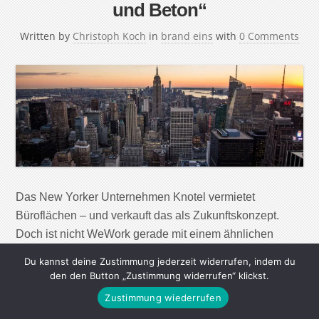
und Beton“
Written by
Christoph Koch
in
brand eins
with
0 Comments
Das New Yorker Unternehmen Knotel vermietet
Büroflächen – und verkauft das als Zukunftskonzept.
Doch ist nicht WeWork gerade mit einem ähnlichen
Modell spektakulär gescheitert? Ein Gespräch mit dem
Du kannst deine Zustimmung jederzeit widerrufen, indem du
Knotel-Mitgründer und Geschäftsführer Edward
den den Button „Zustimmung widerrufen“ klickst.
Shenderovich. Und merkten, dass in der Vermietung von
Zustimmung wiederrufen
Bürofläche ein gutes Geschäft steckt?Etwa ein Jahr