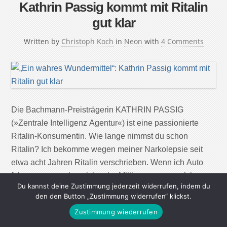
Kathrin Passig kommt mit Ritalin
gut klar
Written by
Christoph Koch
in
Neon
with
4 Comments
Die Bachmann-Preisträgerin KATHRIN PASSIG
(»Zentrale Intelligenz Agentur«) ist eine passionierte
Ritalin-Konsumentin. Wie lange nimmst du schon
Ritalin? Ich bekomme wegen meiner Narkolepsie seit
etwa acht Jahren Ritalin verschrieben. Wenn ich Auto
fahren muss, nehme ich zehn Milligramm, wenn ich
Du kannst deine Zustimmung jederzeit widerrufen, indem du
dringend arbeiten muss, alle vier Stunden fünf
den den Button „Zustimmung widerrufen“ klickst.
Milligramm, also eine halbe Tablette. Nur bei sehr, sehr
Zustimmung wiederrufen
[…]