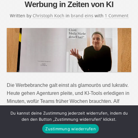
Werbung in Zeiten von KI
Written by
Christoph Koch
in
brand eins
with
1 Comment
Die Werbebranche galt einst als glamourös und lukrativ.
Heute gehen Agenturen pleite, und KI-Tools erledigen in
Minuten, wofür Teams früher Wochen brauchten. Alf
Frommer (Ressourcenmangel/RYSM) hat viele bekannte
Du kannst deine Zustimmung jederzeit widerrufen, indem du
Kampagnen mitgestaltet und beobachtet die Branche
den den Button „Zustimmung widerrufen“ klickst.
seit drei Jahrzehnten. Ein Gespräch über
Zustimmung wiederrufen
Frustrationstoleranz, Personal Brands und die Zukunft