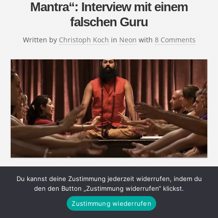
Mantra“: Interview mit einem
falschen Guru
Written by
Christoph Koch
in
Neon
with
8 Comments
Für seine Filmdokumentation „Kumaré“ verwandelte sich
Du kannst deine Zustimmung jederzeit widerrufen, indem du
den den Button „Zustimmung widerrufen“ klickst.
der US-Regisseur Vikram Ghandi in einen Guru. Mit
Zustimmung wiederrufen
einer fiktiven Heilslehre und erfundenen Ritualen
täuschte er seine Jünger, die trotzdem stetig mehr