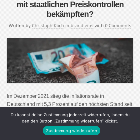
mit staatlichen Preiskontrollen
bekämpften?
Written by
Christoph Koch
in
brand eins
with
0 Comments
Im Dezember 2021 stieg die Inflationsrate in
Deutschland mit 5,3 Prozent auf den höchsten Stand seit
fast 30 Jahren. In den USA lag sie sogar bei 7 Prozent,
Du kannst deine Zustimmung jederzeit widerrufen, indem du
ein 40-Jahres-Rekord. Für die Preissteigerungen werden
den den Button „Zustimmung widerrufen“ klickst.
hohe Energiepreise, Störungen in den globalen
Zustimmung wiederrufen
Lieferketten und generell höhere Kosten durch die