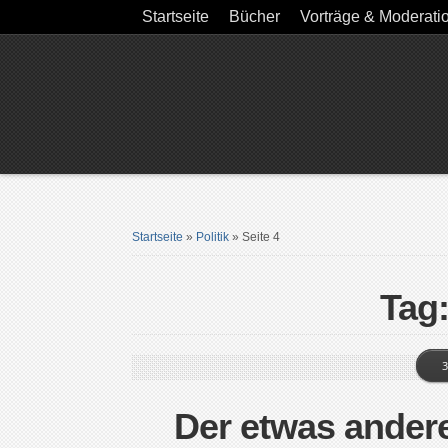
Startseite
Bücher
Vorträge & Moderati
Startseite
»
Politik
»
Seite 4
Tag:
3
Der etwas ander