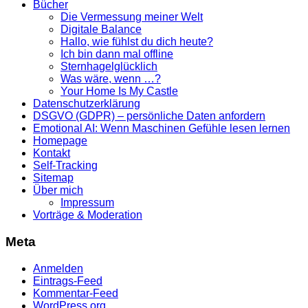
Bücher
Die Vermessung meiner Welt
Digitale Balance
Hallo, wie fühlst du dich heute?
Ich bin dann mal offline
Sternhagelglücklich
Was wäre, wenn …?
Your Home Is My Castle
Datenschutzerklärung
DSGVO (GDPR) – persönliche Daten anfordern
Emotional AI: Wenn Maschinen Gefühle lesen lernen
Homepage
Kontakt
Self-Tracking
Sitemap
Über mich
Impressum
Vorträge & Moderation
Meta
Anmelden
Eintrags-Feed
Kommentar-Feed
WordPress.org