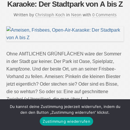
Karaoke: Der Stadtpark von A bis Z
Written by
Christoph Koch
in
Neon
with
0 Comments
Ohne AMTLICHEN GRÜNFLÄCHEN wäre der Sommer
in der Stadt gar keiner. Der Park ist Oase, Spielplatz,
Kampfzone. Und der beste Ort, um an seiner Frisbee-
Vorhand zu feilen. Ameisen: Pinkeln die kleinen Biester
jetzt eigentlich? Oder stechen sie? Oder sind es Bisse,
die so wehtun? So oder so: Eine auf geschnittene
Zwiebel (>Utensilien), die man über […]
Du kannst deine Zustimmung jederzeit widerrufen, indem du
den den Button „Zustimmung widerrufen“ klickst.
Continue Reading
Zustimmung wiederrufen