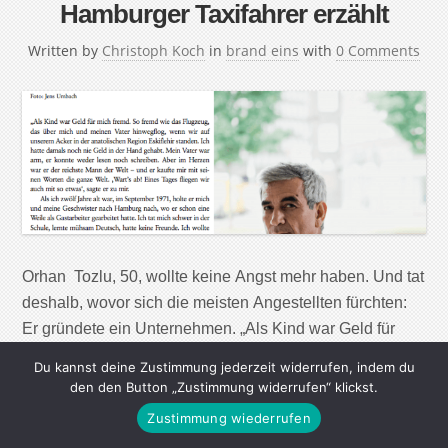
Hamburger Taxifahrer erzählt
Written by
Christoph Koch
in
brand eins
with
0 Comments
Orhan Tozlu, 50, wollte keine Angst mehr haben. Und tat
deshalb, wovor sich die meisten Angestellten fürchten:
Er gründete ein Unternehmen. „Als Kind war Geld für
mich fremd. So fremd wie das Flugzeug, das über mich
Du kannst deine Zustimmung jederzeit widerrufen, indem du
und meinen Vater hinwegflog, wenn wir auf unserem
den den Button „Zustimmung widerrufen“ klickst.
Acker in der anatolischen Region Eskiflehir standen. Ich
Zustimmung wiederrufen
hatte damals noch […]