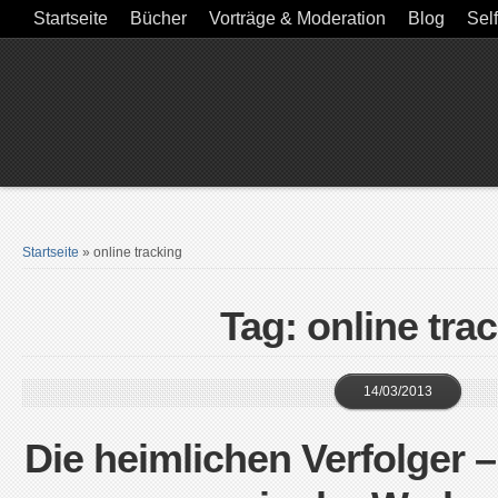
Startseite
Bücher
Vorträge & Moderation
Blog
Sel
Startseite
»
online tracking
Tag: online tra
14/03/2013
Die heimlichen Verfolger –