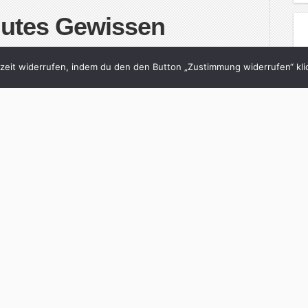
utes Gewissen
in
SZ-Magazin
with
0 Comments
eit widerrufen, indem du den den Button „Zustimmung widerrufen“ klic
und Latzhosen denkt, liegt falsch. Kleider aus
 Zeit! Shoppen und die Welt verbessern ­ und das
 basierte ethisches Handeln vor allem auf einer
ngegen gibt einem die Möglichkeit, vom
inue Reading