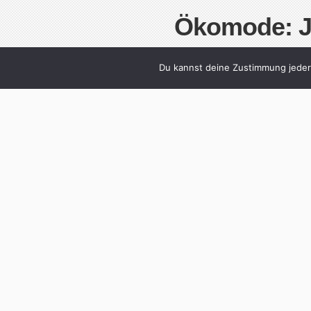
Ökomode: J
Written by
Christoph Koch
Du kannst deine Zustimmung jederz
Wer beim Stichwort Ökomode an Batikhemden 
Biowolle sind endlich schick. Wurde ja auch
am Samstagvormittag. Wie praktisch! Bislang
Tugend: Verzicht. Die neue »grüne Mode« hi
Stadtbummel mit […]
Cont