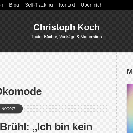
on
Blog
Self-Tracking
Kontakt
Über mich
Christoph Koch
Texte, Bücher, Vorträge & Moderation
M
 Ökomode
1/09/2007
Brühl: „Ich bin kein