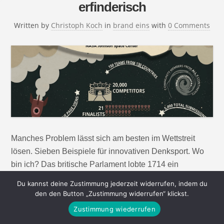
erfinderisch
Written by
Christoph Koch
in
brand eins
with
0 Comments
Manches Problem lässt sich am besten im Wettstreit
lösen. Sieben Beispiele für innovativen Denksport. Wo
bin ich? Das britische Parlament lobte 1714 ein
Preisgeld für denjenigen aus, der den Längengrad einer
Du kannst deine Zustimmung jederzeit widerrufen, indem du
Schiffsposition genau bestimmen konnte. Im Gegensatz
den den Button „Zustimmung widerrufen“ klickst.
zum durch den Sonnenstand einfach zu ermittelnden
Zustimmung wiederrufen
Breitengrad war das zum damaligen Zeitpunkt nicht