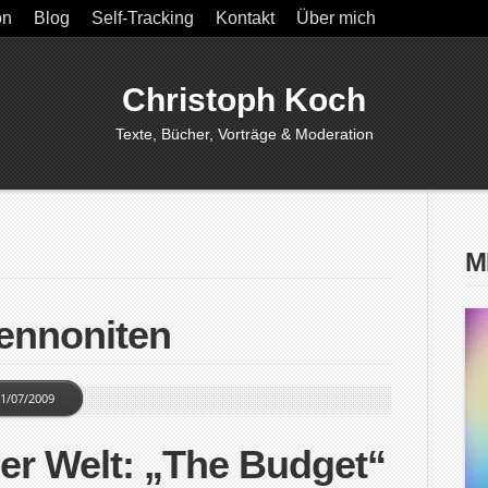
on
Blog
Self-Tracking
Kontakt
Über mich
Christoph Koch
Texte, Bücher, Vorträge & Moderation
M
ennoniten
1/07/2009
der Welt: „The Budget“