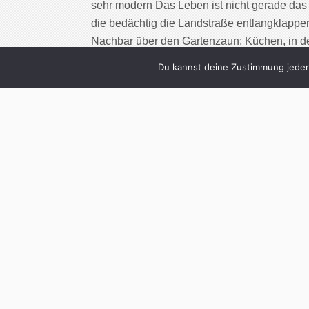
sehr modern Das Leben ist nicht gerade das 
die bedächtig die Landstraße entlangklappe
Nachbar über den Gartenzaun; Küchen, in de
der Hand gewaschen, […]
Du kannst deine Zustimmung jederz
Cont