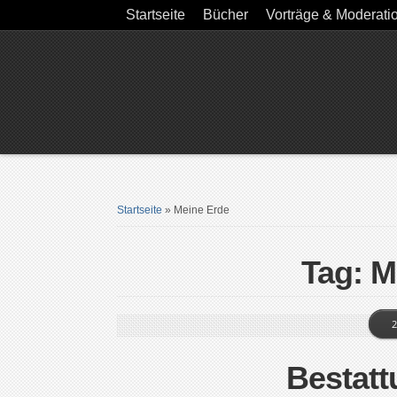
Startseite
Bücher
Vorträge & Moderati
Startseite
»
Meine Erde
Tag: M
2
Bestatt