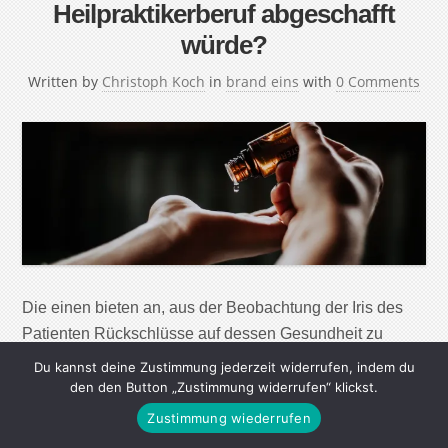
Heilpraktikerberuf abgeschafft
würde?
Written by
Christoph Koch
in
brand eins
with
0 Comments
Die einen bieten an, aus der Beobachtung der Iris des
Patienten Rückschlüsse auf dessen Gesundheit zu
ziehen. Andere offerieren Schröpfkuren, Chakren-
Du kannst deine Zustimmung jederzeit widerrufen, indem du
Harmonisierung oder Bioresonanztherapie. Selten ist die
den den Button „Zustimmung widerrufen“ klickst.
Wirksamkeit der Heilpraktiker-Methoden
Zustimmung wiederrufen
wissenschaftlich belegt. Trotzdem fühlen sich viele