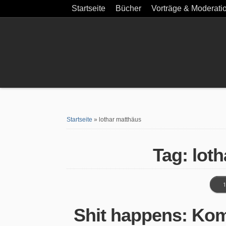
Startseite
Bücher
Vorträge & Moderati
Startseite
»
lothar matthäus
Tag: lot
1
Shit happens: Ko