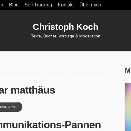
on
Blog
Self-Tracking
Kontakt
Über mich
Christoph Koch
Texte, Bücher, Vorträge & Moderation
M
har matthäus
6/04/2020
mmunikations-Pannen