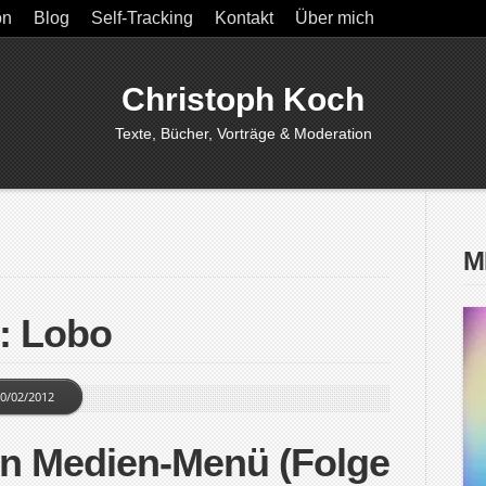
on
Blog
Self-Tracking
Kontakt
Über mich
Christoph Koch
Texte, Bücher, Vorträge & Moderation
M
: Lobo
0/02/2012
in Medien-Menü (Folge