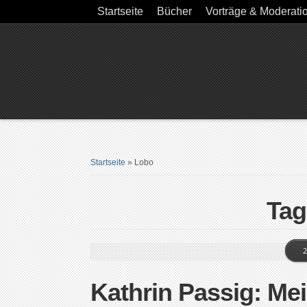
Startseite
Bücher
Vorträge & Moderati
Startseite
»
Lobo
Tag
2
Kathrin Passig: Me