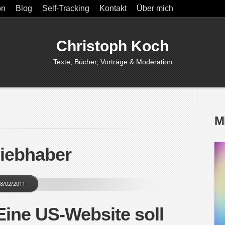
on
Blog
Self-Tracking
Kontakt
Über mich
Christoph Koch
Texte, Bücher, Vorträge & Moderation
M
Liebhaber
8/02/2011
 Eine US-Website soll