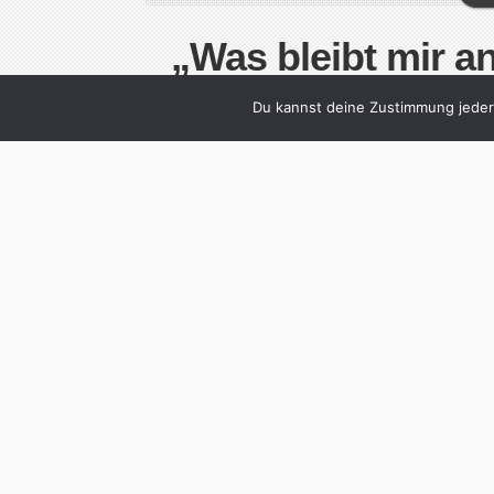
„Was bleibt mir an
Sex zu
Du kannst deine Zustimmung jederz
Written by
Christoph 
Auf dem letzten Album der kanadischen Bre
„Your Ex-Lover Is Dead“ und auch das neue 
After The War“. Zeit für ein Interview mit d
Zärtlichkeit. Auch wenn Eure Texte – gemes
Cont