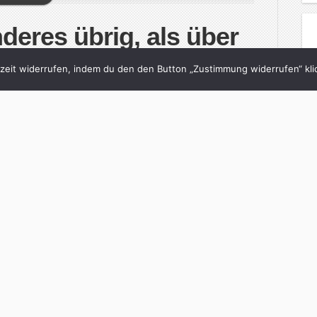
deres übrig, als über
 singen?“
eit widerrufen, indem du den den Button „Zustimmung widerrufen“ klic
Koch
in
zitty
with
0 Comments
itwand-Romantiker von den Stars hieß es noch
Werk spielt im Schlafzimmer: „In Our Bedroom
em Sänger Torquil Campbell über Liebe, Sex und
sen an beispielsweise Hiphop-Lyrics – […]
inue Reading