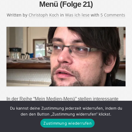
Menü (Folge 21)
Written by
Christoph Koch
in
Was ich lese
with
5 Comments
In der Reihe “Mein Medien-Menü” stellen interessante
Menschen ihre Lese-, Seh- und Hörgewohnheiten vor.
Du kannst deine Zustimmung jederzeit widerrufen, indem du
Ihre Lieblingsautoren, die wichtigsten Webseiten, tollsten
den den Button „Zustimmung widerrufen“ klickst.
Magazine, Zeitungen und Radiosendungen – aber auch
Zustimmung wiederrufen
nützliche Apps und Werkzeuge, um in der immer