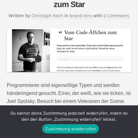
zum Star
Written by
Christoph Koch
in
brand eins
with
0 Comments
Programmierer sind eigenwillige Typen und werden
händeringend gesucht. Einer, der weiß, wie sie ticken, ist
Joel Spolsky. Besuch bei einem Veteranen der Szene.
Das blaue Hemd des Microsoft-Chefs Steve Ballmer ist
Du kannst deine Zustimmung jederzeit widerrufen, indem du
so durchgeschwitzt, dass die Kreise unter seinen
den den Button „Zustimmung widerrufen“ klickst.
Achseln fast bis zum Schweißlatz an seiner Brust
Zustimmung wiederrufen
reichen. „Developers, developers, developers!“, schreit