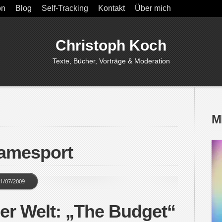
on
Blog
Self-Tracking
Kontakt
Über mich
Christoph Koch
Texte, Bücher, Vorträge & Moderation
M
Jamesport
1/07/2009
der Welt: „The Budget“