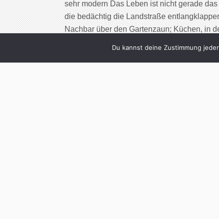
sehr modern Das Leben ist nicht gerade das 
die bedächtig die Landstraße entlangklappe
Nachbar über den Gartenzaun; Küchen, in de
der Hand gewaschen, […]
Du kannst deine Zustimmung jederz
Cont