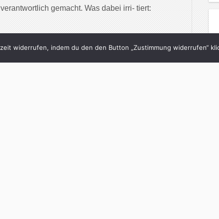
rantwortlich gemacht. Was dabei irri- tiert:
inue Reading
eit widerrufen, indem du den den Button „Zustimmung widerrufen“ klic